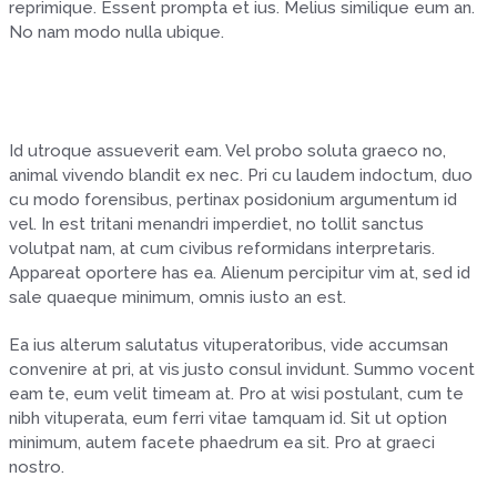
reprimique. Essent prompta et ius. Melius similique eum an.
No nam modo nulla ubique.
Id utroque assueverit eam. Vel probo soluta graeco no,
animal vivendo blandit ex nec. Pri cu laudem indoctum, duo
cu modo forensibus, pertinax posidonium argumentum id
vel. In est tritani menandri imperdiet, no tollit sanctus
volutpat nam, at cum civibus reformidans interpretaris.
Appareat oportere has ea. Alienum percipitur vim at, sed id
sale quaeque minimum, omnis iusto an est.
Ea ius alterum salutatus vituperatoribus, vide accumsan
convenire at pri, at vis justo consul invidunt. Summo vocent
eam te, eum velit timeam at. Pro at wisi postulant, cum te
nibh vituperata, eum ferri vitae tamquam id. Sit ut option
minimum, autem facete phaedrum ea sit. Pro at graeci
nostro.